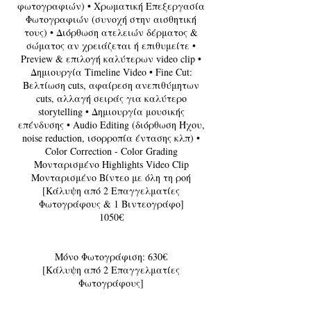
φωτογραφιών) • Xρωματική Επεξεργασία
Φωτογραφιών (συνοχή στην αισθητική
τους) • Διόρθωση ατελειών δέρματος &
σώματος αν χρειάζεται ή επιθυμείτε •
Preview & επιλογή καλύτερων video clip •
Δημιουργία Timeline Video • Fine Cut:
Bελτίωση cuts, αφαίρεση ανεπιθύμητων
cuts, αλλαγή σειράς για καλύτερο
storytelling • Δημιουργία μουσικής
επένδυσης • Audio Editing (διόρθωση Ήχου,
noise reduction, ισορροπία έντασης κλπ) •
Color Correction - Color Grading
Μονταρισμένο Highlights Video Clip
Μονταρισμένο Βίντεο με όλη τη ροή
[Κάλυψη από 2 Επαγγελματίες
Φωτογράφους & 1 Βιντεογράφο]
1050€
Μόνο Φωτογράφιση: 630€
[Κάλυψη από 2 Επαγγελματίες
Φωτογράφους]