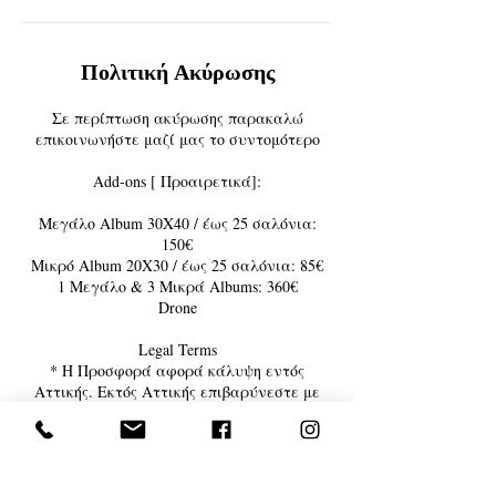
Πολιτική Ακύρωσης
Σε περίπτωση ακύρωσης παρακαλώ
επικοινωνήστε μαζί μας το συντομότερο
Add-ons [ Προαιρετικά]:
Μεγάλο Album 30X40 / έως 25 σαλόνια:
150€
Μικρό Album 20X30 / έως 25 σαλόνια: 85€
1 Μεγάλο & 3 Μικρά Albums: 360€
Drone
Legal Terms
* H Προσφορά αφορά κάλυψη εντός
Αττικής. Εκτός Αττικής επιβαρύνεστε με
έξοδα μεταφοράς & διαμονής αν
χρειαστεί.
** Η κάλυψη γίνεται από 2 φωτογράφους
& 1 βιντεογράφο. Υπάρχει δυνατότητα