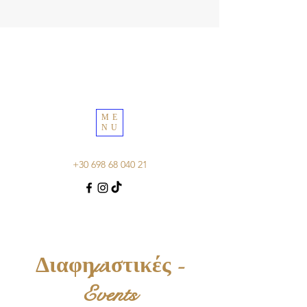
ME
NU
+30 698 68 040 21
Διαφημιστικές -
Events